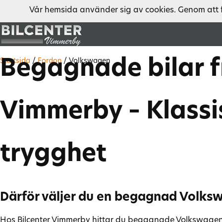
Vår hemsida använder sig av cookies. Genom att 
Begagnade bilar f
Startsida
/
Fordon
/
Volkswagen
Vimmerby – Klassi
trygghet
Därför väljer du en begagnad Volks
Hos Bilcenter Vimmerby hittar du begagnade Volkswagen-bi