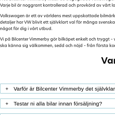
Varje bil är noggrant kontrollerad och provkörd av vårt l
Volkswagen är ett av världens mest uppskattade bilmärken,
detaljer har VW blivit ett självklart val för många svensk
något för dig i vårt utbud.
Vi på Bilcenter Vimmerby gör bilköpet enkelt och tryggt – 
ska känna sig välkommen, sedd och nöjd – från första konta
Van
Varför är Bilcenter Vimmerby det självkla
+
Hos Bilcenter Vimmerby kombinerar vi modern digital ser
Testar ni alla bilar innan försäljning?
+
personlig närvaro, så att du alltid får en trygg och smidig 
här för att guida dig genom hela processen, från första ko