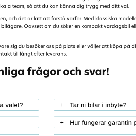
okala team, så att du kan känna dig trygg med ditt val.
 och det är lätt att förstå varför. Med klassiska modelle
a bilägare. Oavsett om du söker en kompakt vardagsbil eller
vare sig du besöker oss på plats eller väljer att köpa på d
kt till långt efter leverans.
liga frågor och svar!
ra valet?
Tar ni bilar i inbyte?
+
vice med
Ja, vi tar gärna din nuvarande bil 
Hur fungerar garantin p
+
bilaffär. Vi finns
Du får ett marknadsmässigt inbyte
ntakt till
bilbytet hos oss vid ett och samma ti