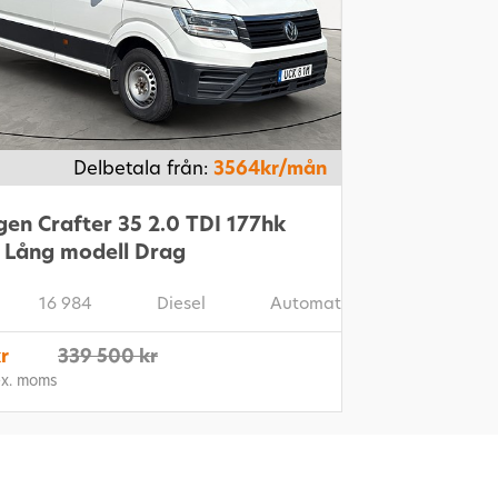
Delbetala från:
3564kr/mån
en Crafter 35 2.0 TDI 177hk
 Lång modell Drag
16 984
Diesel
Automat
r
339 500 kr
ex. moms