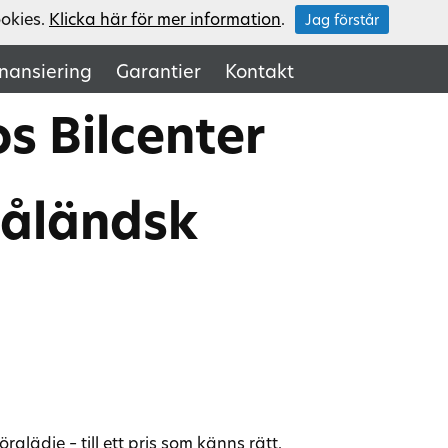
ookies.
Klicka här för mer information
.
Jag förstår
inansiering
Garantier
Kontakt
s Bilcenter
måländsk
ädje – till ett pris som känns rätt.