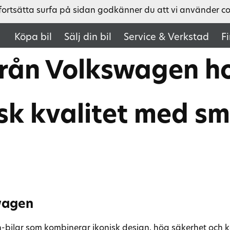
fortsätta surfa på sidan godkänner du att vi använder c
Köpa bil
Sälj din bil
Service & Verkstad
F
rån Volkswagen ho
sk kvalitet med s
wagen
lar som kombinerar ikonisk design, hög säkerhet och körgl