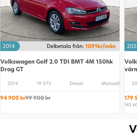
2014
Delbetala från:
1091kr/mån
202
Volkswagen Golf 2.0 TDI BMT 4M 150hk
Vol
Drag GT
vär
2014
19 073
Diesel
Manuell
20
94 900 kr
99 900 kr
179 
143 6
V