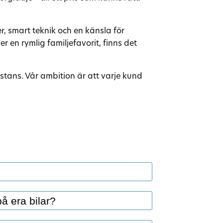
r, smart teknik och en känsla för
 en rymlig familjefavorit, finns det
istans. Vår ambition är att varje kund
i inbyte oavsett märke eller modell.
å era bilar?
spris och kan smidigt lösa hela
llfälle.