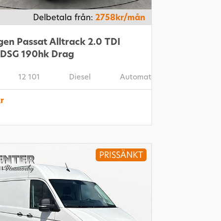
Delbetala från:
2758kr/mån
en Passat Alltrack 2.0 TDI
 DSG 190hk Drag
12 101
Diesel
Automat
r
PRISSÄNKT