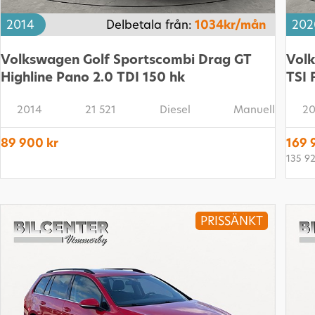
2014
Delbetala från:
1034kr/mån
202
Volkswagen Golf Sportscombi Drag GT
Volk
Highline Pano 2.0 TDI 150 hk
TSI 
2014
21 521
Diesel
Manuell
20
89 900 kr
169 
135 9
PRISSÄNKT