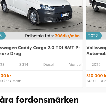
3
Delbetala från:
2064kr/mån
2022
kswagen Caddy Cargo 2.0 TDI BMT P-
Volkswag
mare Drag
Automat
23
8 314
Diesel
Manuell
2022
500 kr
310 000 k
00 kr ex. moms
248 000 kr 
åra fordonsmärken