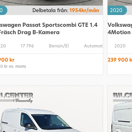
0
Delbetala från:
1954kr/mån
2020
swagen Passat Sportscombi GTE 1.4
Volkswag
Fräsch Drag B-Kamera
4Motion
20
17 796
Bensin/El
Automat
2020
900 kr
239 900 k
20 kr ex. moms