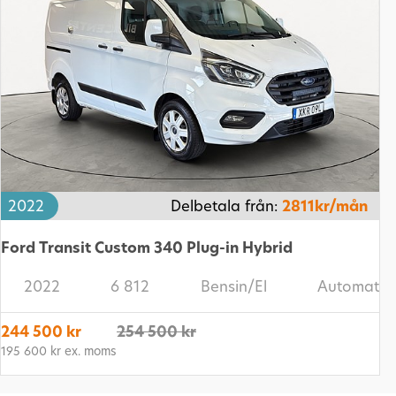
2022
Delbetala från:
2811kr/mån
Ford Transit Custom 340 Plug-in Hybrid
2022
6 812
Bensin/El
Automat
244 500 kr
254 500 kr
195 600 kr ex. moms