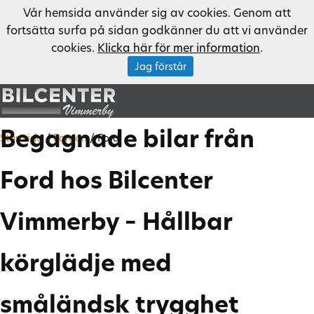
Vår hemsida använder sig av cookies. Genom att
fortsätta surfa på sidan godkänner du att vi använder
cookies.
Klicka här för mer information
.
Jag förstår
Begagnade bilar från
Startsida
/
Fordon
/
Ford
Ford hos Bilcenter
Vimmerby – Hållbar
körglädje med
småländsk trygghet