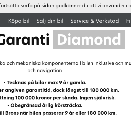
fortsätta surfa på sidan godkänner du att vi använder c
Köpa bil
Sälj din bil
Service & Verkstad
F
Garanti
Diamond
iska och mekaniska komponenterna i bilen inklusive och m
och navigation
•
Tecknas på bilar max 9 år gamla.
r angiven garantitid, dock längst till 180 000 km.
tning 100 000 kronor per skada. Ingen självrisk.
•
Obegränsad årlig körsträcka.
ll Brons när bilen passerar 9 år eller 180 000 km.