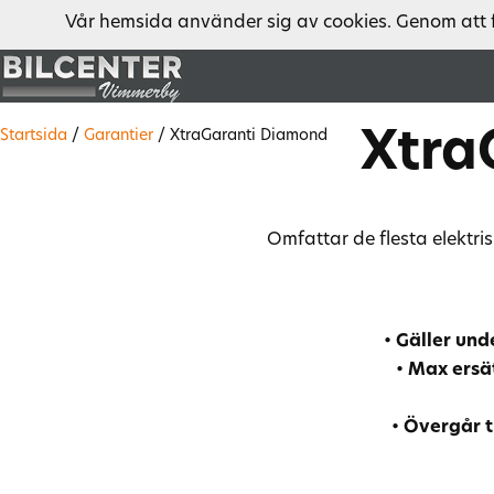
Vår hemsida använder sig av cookies. Genom att 
Xtra
Startsida
/
Garantier
/
XtraGaranti Diamond
Omfattar de flesta elektr
•
Gäller unde
•
Max ersät
•
Övergår ti