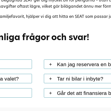
vgifter oftast lägre, vilket gör bilägandet ännu mer förm
miljefavorit, hjälper vi dig att hitta en SEAT som passar j
liga frågor och svar!
Kan jag reservera en b
+
nti, som kan
Ja, du kan enkelt reservera din bil.
ra valet?
Tar ni bilar i inbyte?
+
s.
När du gör en reservation låser vi 
d tydligt vad
vice med
Ja, vi tar gärna din nuvarande bil 
köpa den under tiden.Kontakta oss 
Går det att finansiera 
+
n.
bilaffär. Vi finns
Du får ett marknadsmässigt inbyte
med att reservera din nästa bil!
ntakt till
bilbytet hos oss vid ett och samma ti
 noggrant innan
Självklart!
mgår en
Vi samarbetar med flera banker o