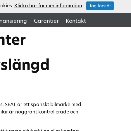
ookies.
Klicka här för mer information
.
Jag förstår
inansiering
Garantier
Kontakt
nter
vslängd
is. SEAT är ett spanskt bilmärke med
bilar är noggrant kontrollerade och
tt tumma på funktion eller komfort.