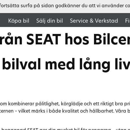
fortsätta surfa på sidan godkänner du att vi använder c
Köpa bil
Sälj din bil
Service & Verkstad
F
rån SEAT hos Bilce
bilval med lång li
 kombinerar pålitlighet, körglädje och ett riktigt bra pr
rnen – vilket märks i både kvalitet och hållbarhet. Våra 
n begagnad SEAT ger dig mycket bil för pengarna – utan a