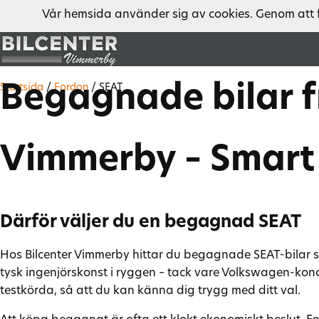
Vår hemsida använder sig av cookies. Genom att 
Begagnade bilar f
Startsida
/
Fordon
/
SEAT
Vimmerby – Smart 
Därför väljer du en begagnad SEAT
Hos Bilcenter Vimmerby hittar du begagnade SEAT-bilar som
tysk ingenjörskonst i ryggen – tack vare Volkswagen-konce
testkörda, så att du kan känna dig trygg med ditt val.
Att köpa begagnat är ofta ett klokt ekonomiskt beslut. E