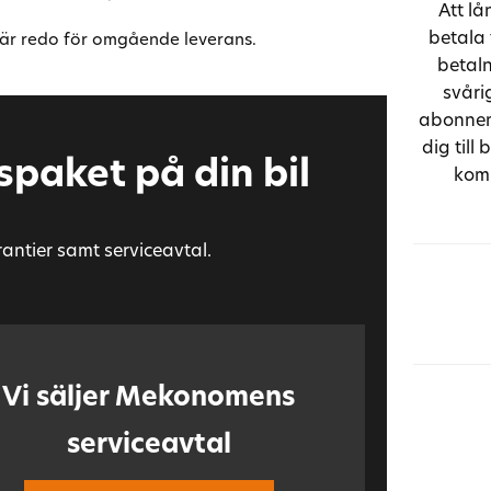
Att l
Skyltigenkänning
betala 
 är redo för omgående leverans.
Startspärr
betaln
Sätesvärme (bak)
svåri
Touch-/Pekskärm
abonnem
USB-uttag
dig till
paket på din bil
komm
rantier samt serviceavtal.
Vi säljer Mekonomens
serviceavtal