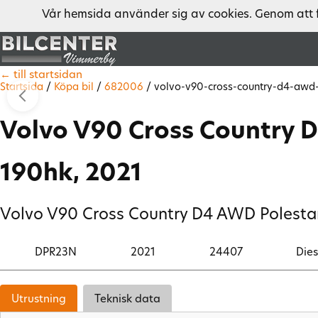
Vår hemsida använder sig av cookies. Genom att 
← till startsidan
Startsida
/
Köpa bil
/
682006
/
volvo-v90-cross-country-d4-awd-
Volvo V90 Cross Country 
190hk, 2021
Volvo V90 Cross Country D4 AWD Polest
DPR23N
2021
24407
Dies
Utrustning
Teknisk data