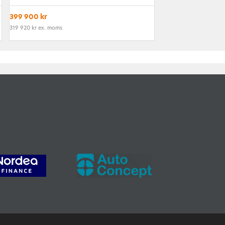
399 900 kr
319 920 kr ex. moms