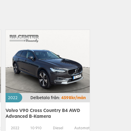
2022
Delbetala från:
4598kr/mån
Volvo V90 Cross Country B4 AWD
Advanced B-Kamera
t
2022
10 910
Diesel
Automat