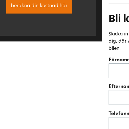
beräkna din kostnad här
Bli
Skicka i
dig, där 
bilen.
Förnam
Eftern
Telefo