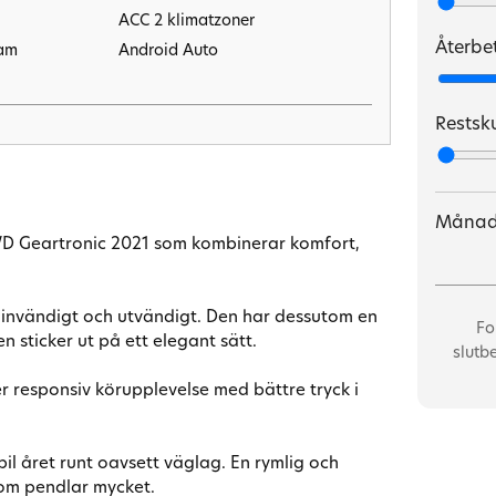
ACC 2 klimatzoner
Återbe
ram
Android Auto
Autobroms
Avstängningsbar airbag
lar
Restsk
passagerare
Barnlås
Centrallås (fjärrstyrt)
Digitalt mätarhus
Månad
 AWD Geartronic 2021 som kombinerar komfort,
)
Elinfällbara sidospeglar
Kontan
lar
Euro 6
Återbe
Farthållare (adaptiv)
de invändigt och utvändigt. Den har dessutom en
Restsk
Fo
en sticker ut på ett elegant sätt.
Fällbara baksäten
Ränta
slutb
GPS (i instrumentbrädan)
Effekti
r responsiv körupplevelse med bättre tryck i
Körfilsassistans
Uppläg
Mattor (textil)
Aviavg
Parkeringsassistans
bil året runt oavsett väglag. En rymlig och
som pendlar mycket.
Regnsensor