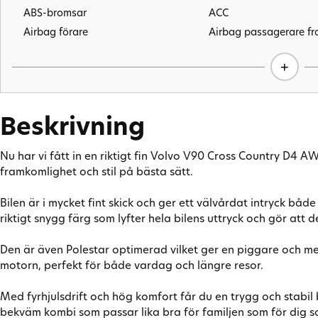
ABS-bromsar
ACC
Airbag förare
Airbag passagerare f
Antisladd
Apple CarPlay
+
Avbländande innerbackspegel
Avbländande sidospeg
Backkamera
Backstartshjälp
Beskrivning
Bluetooth (handsfree)
Broms-assistans
Delbart baksäte
Digitalradio (DAB)
Nu har vi fått in en riktigt fin Volvo V90 Cross Country D4
Dragkrok
Elhissar (fram och bak
framkomlighet och stil på bästa sätt.
Eluppvärmd vindruta
Eluppvärmda sidospeg
Euro NCAP 5
Fartbegränsare
Bilen är i mycket fint skick och ger ett välvårdat intryck bå
riktigt snygg färg som lyfter hela bilens uttryck och gör att d
Farthållare (köassist)
Fjärrstyrd start
Färddator
GPS
Den är även Polestar optimerad vilket ger en piggare och me
ISOFIX-fästen bak
Keyless
motorn, perfekt för både vardag och längre resor.
LED Strålkastare
Läslampa
Motorvärmare (med tidur)
Multifunktionsratt
Med fyrhjulsdrift och hög komfort får du en trygg och stabil 
bekväm kombi som passar lika bra för familjen som för dig 
Rails
Rattvärme