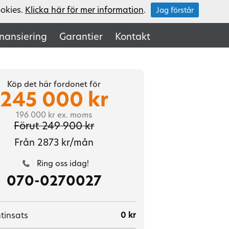
ookies.
Klicka här för mer information
.
Jag förstår
inansiering
Garantier
Kontakt
Köp det här fordonet för
245 000 kr
196 000 kr ex. moms
Förut 249 900 kr
Från 2873 kr/mån
Ring oss idag!

070-0270027
tinsats
0 kr