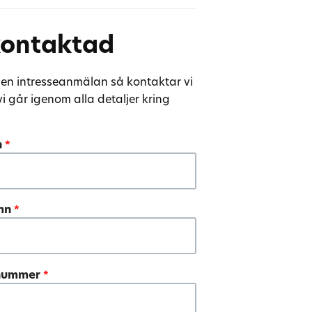
 kontaktad
n en intresseanmälan så kontaktar vi
vi går igenom alla detaljer kring
n
*
amn
*
nnummer
*