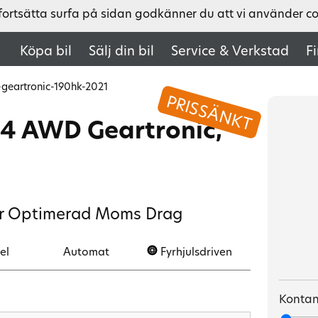
fortsätta surfa på sidan godkänner du att vi använder c
Köpa bil
Sälj din bil
Service & Verkstad
F
geartronic-190hk-2021
PRISSÄNKT
D4 AWD Geartronic,
ar Optimerad Moms Drag
el
Automat
Fyrhjulsdriven
Kontan