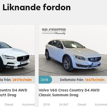
Liknande fordon
la från:
2817kr/mån
2018
Delbetala från:
1667kr/mån
Country D4 AWD
Volvo V60 Cross Country D4 AWD
bytt Drag
Classic Summum Drag
Diesel
Automat
2018
24 867
Diesel
Automa