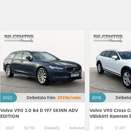
2022
Delbetala från:
2931kr/mån
2018
Delbeta
Volvo V90 2.0 B4 D 197 SKINN ADV
Volvo V90 Cross 
EDITION
Välskött Kamrem 
2022
18 735
Diesel/El
Automat
2018
17 477