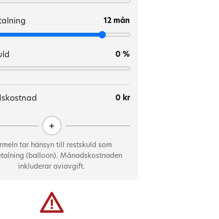
talning
12 mån
uld
0 %
skostnad
0 kr
tinsats
0 kr
+
talning
0 mån
uld
0 kr
rmeln tar hänsyn till restskuld som
etalning (balloon). Månadskostnaden
5,5 %
inkluderar aviavgift.
v ränta
16,0 %
gningsavgift
695 kr
ift
60 kr