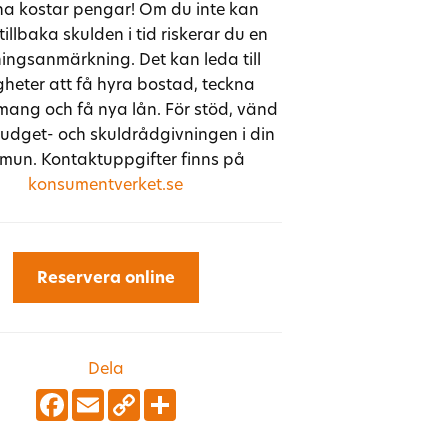
åna kostar pengar! Om du inte kan
tillbaka skulden i tid riskerar du en
ingsanmärkning. Det kan leda till
gheter att få hyra bostad, teckna
ang och få nya lån. För stöd, vänd
 budget- och skuldrådgivningen i din
un. Kontaktuppgifter finns på
konsumentverket.se
Dela
Facebook
Email
Copy
Share
Link