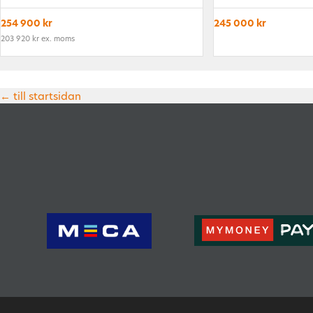
254 900 kr
245 000 kr
203 920 kr ex. moms
← till startsidan