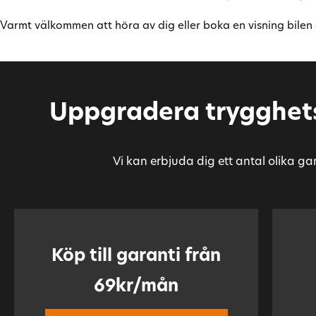
Servostyrning
Sidoairbags
Varmt välkommen att höra av dig eller boka en visning bilen
Sminkspegel
Start-/stoppfunktion
Stöldlarm
Svensksåld
Sätesvärme (fram)
Tonade rutor
Trötthetsvarnare
Uppvärmda spolare
Uppgradera trygghets
Yttertemperaturmätare
MOMS
Vi kan erbjuda dig ett antal olika ga
Köp till garanti från
69kr/mån